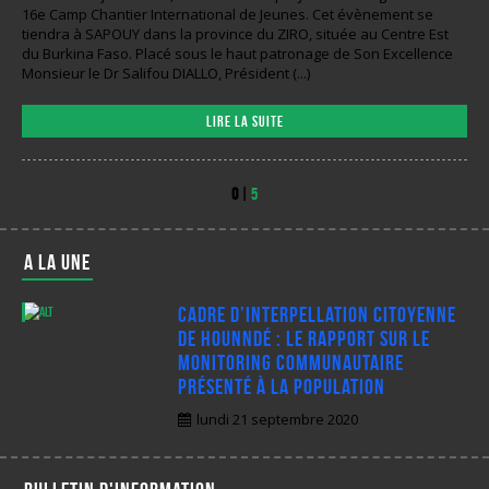
16e Camp Chantier International de Jeunes. Cet évènement se
tiendra à SAPOUY dans la province du ZIRO, située au Centre Est
du Burkina Faso. Placé sous le haut patronage de Son Excellence
Monsieur le Dr Salifou DIALLO, Président (...)
Lire la suite
0
|
5
A LA UNE
Cadre d’interpellation citoyenne
de Hounndé : Le rapport sur le
monitoring communautaire
présenté à la population
lundi 21 septembre 2020