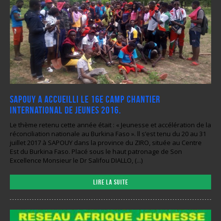
SAPOUY a accueilli le 16e camp chantier
international de jeunes 2016.
Le thème retenu cette année était : « Jeunesse et accélération de la
réconciliation nationale au Burkina Faso ». ll s’est tenu du 20 au 31
juillet 2017 à SAPOUY dans la province du ZIRO, située au Centre
Est du Burkina Faso. Placé sous le haut patronage de Son
Excellence Monsieur le Dr Salifou DIALLO, (...)
Lire la suite