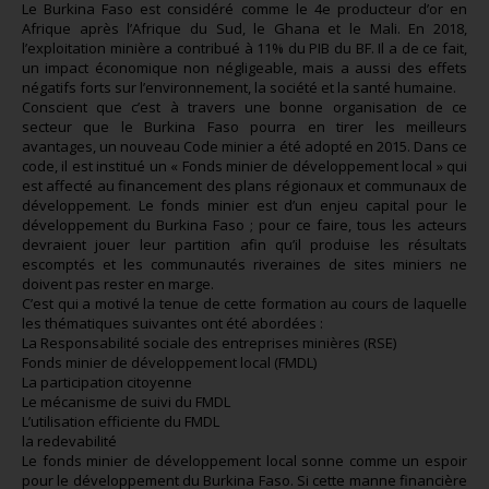
Le Burkina Faso est considéré comme le 4e producteur d’or en
Afrique après l’Afrique du Sud, le Ghana et le Mali. En 2018,
l’exploitation minière a contribué à 11% du PIB du BF. Il a de ce fait,
un impact économique non négligeable, mais a aussi des effets
négatifs forts sur l’environnement, la société et la santé humaine.
Conscient que c’est à travers une bonne organisation de ce
secteur que le Burkina Faso pourra en tirer les meilleurs
avantages, un nouveau Code minier a été adopté en 2015. Dans ce
code, il est institué un « Fonds minier de développement local » qui
est affecté au financement des plans régionaux et communaux de
développement. Le fonds minier est d’un enjeu capital pour le
développement du Burkina Faso ; pour ce faire, tous les acteurs
devraient jouer leur partition afin qu’il produise les résultats
escomptés et les communautés riveraines de sites miniers ne
doivent pas rester en marge.
C’est qui a motivé la tenue de cette formation au cours de laquelle
les thématiques suivantes ont été abordées :
La Responsabilité sociale des entreprises minières (RSE)
Fonds minier de développement local (FMDL)
La participation citoyenne
Le mécanisme de suivi du FMDL
L’utilisation efficiente du FMDL
la redevabilité
Le fonds minier de développement local sonne comme un espoir
pour le développement du Burkina Faso. Si cette manne financière