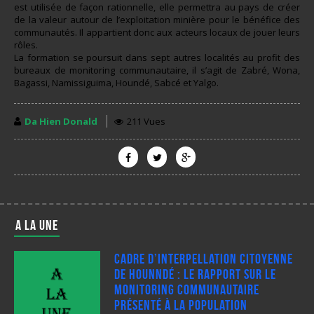
est utilisée de façon rationnelle, elle permettra au pays de créer
de la valeur autour de l’exploitation minière pour le bénéfice des
communautés. Il appartient donc aux acteurs locaux de jouer leurs
rôles.
La formation se poursuit dans sept autres localités au profit des
bureaux de monitoring communautaire, il s’agit de Zabré, Wona,
Bagassi, Namissiguima, Houndé, Sabcé et Yalgo.
Da Hien Donald
211 Vues
A LA UNE
Cadre d’interpellation citoyenne
de Hounndé : Le rapport sur le
monitoring communautaire
présenté à la population