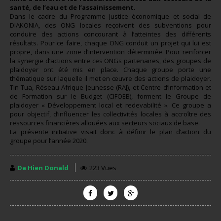
santé, de l’eau et de l’assainissement.
Dans le cadre du Programme Justice économique et social de
DIAKONIA, des ONG locales reçoivent des subventions pour
conduire des actions concourant à l’atteintes des différents
résultats. Pour ce faire, chaque ONG conduit un projet qui lui est
propre, dans une zone d’intervention déterminée. Pour renforcer
la synergie d’actions entre ces ONGs partenaires, des groupes de
plaidoyer ont été mis en place. Chaque groupe porte une
thématique sur laquelle il met en œuvre des actions de plaidoyer.
Tin Tua, Réseau Afrique Jeunesse (RAJ), et Centre d’Information et
de Formation sur le Budget (CIFOEB), forment le Groupe de
plaidoyer « Développement local et redevabilité ». Ce groupe a
pour objectif, d’influencer les collectivités locales à accroître des
ressources financières allouées aux secteurs sociaux de base.
La présente initiative visait donc à définir le plan d’action du
groupe pour l’année 2020.
Da Hien Donald
223 Vues