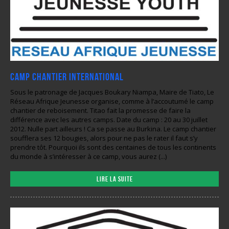
Camp Chantier International
Sous le patronage de Jacques Boukary Niampa, Maire de Tiato, Le
Réseau Afrique Jeunesse organise, comme à l’accoutumé le camp
chantier de reboisement. Titao fait la promesse de faire la
différence avec les autres camps. Date du camp : 20 au 30 juillet
2012. Nulle part ailleurs ! Ca se passe au Burkina. Le camp chantier
soufflera ses 12 bougies, alors pour ne pas le rater il faut s’y
prendre tôt. Pourquoi ils sont des centaines de tous les continents
du monde à s’intéresser à ce camp, vous aurez (...)
Lire la suite