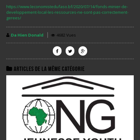
https://www.leconomistedufaso.bf/2020/07/14/fonds-minier-de-
developpement-local-les-ressources-ne-sont-pas-correctement-
gerees/
Da Hien Donald
4682 Vues
Articles de la même catégorie