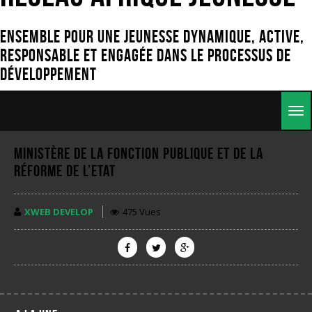
Ensemble pour une jeunesse dynamique, active,
responsable et engagée dans le processus de
développement
Togg
navig
MINISTÈRE DE LA FONCTION PUBLIQUE ET DE LA
RÉFORME DE L’ETAT
XWEB DEVELOP
475 Vues